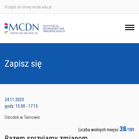
Przejdź do strony mcdn.edu.pl
Ośrodek w Krakowie
Ośrodek w Nowym Sączu
Ośrodek w Oświęcimu
Zapisz się
Ośrodek w Tarnowie
24.11.2023
godz. 15.00 - 17.15
Ośrodek w Tarnowie
38
Liczba wolnych miejsc
/101
Razem sprzyjamy zmianom.