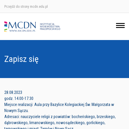
Przejdź do strony mcdn.edu.pl
Ośrodek w Krakowie
Ośrodek w Nowym Sączu
Ośrodek w Oświęcimu
Zapisz się
Ośrodek w Tarnowie
28.08.2023
godz. 14.00-17.30
Miejsce realizacji: Aula przy Bazylice Kolegiackiej Św. Małgorzata w
Nowym Sączu.
Adresaci: nauczyciele religii z powiatów: bocheńskiego, brzeskiego,
dąbrowskiego, limanowskiego, nowosądeckiego, gorlickiego,
tarnowskiego i miast: Tarnów i Nowy Sącz.