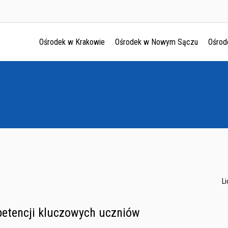
Ośrodek w Krakowie
Ośrodek w Nowym Sączu
Ośrod
Ośrodek w Krakowie
Ośrodek w Nowym Sączu
Ośrodek w Oświęcimu
Ośrodek w Tarnowie
L
etencji kluczowych uczniów