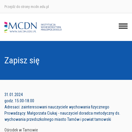
Przejdź do strony mcdn.edu.pl
Ośrodek w Krakowie
Ośrodek w Nowym Sączu
Ośrodek w Oświęcimu
Zapisz się
Ośrodek w Tarnowie
31.01.2024
godz. 15.00-18.00
Adresaci: zainteresowani nauczyciele wychowania fizycznego
Prowadzący: Małgorzata Ciukaj - nauczyciel doradca metodyczny ds.
wychowania przedszkolnego miasto Tarnów i powiat tarnowski
Ośrodek w Tarnowie