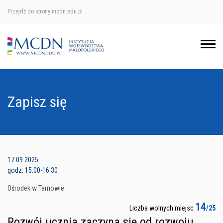
Przejdź do strony mcdn.edu.pl
Ośrodek w Krakowie
Ośrodek w Nowym Sączu
Ośrodek w Oświęcimu
Zapisz się
Ośrodek w Tarnowie
17.09.2025
godz. 15.00-16.30
Ośrodek w Tarnowie
14
Liczba wolnych miejsc
/25
Rozwój ucznia zaczyna się od rozwoju