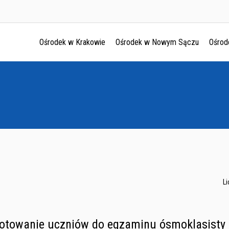
Ośrodek w Krakowie
Ośrodek w Nowym Sączu
Ośrod
Ośrodek w Krakowie
Ośrodek w Nowym Sączu
Ośrodek w Oświęcimu
Ośrodek w Tarnowie
L
gotowanie uczniów do egzaminu ósmoklasisty