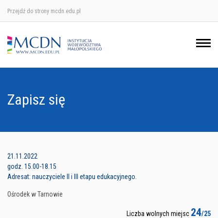
Przejdź do strony mcdn.edu.pl
Ośrodek w Krakowie
Ośrodek w Nowym Sączu
Ośrodek w Oświęcimu
Zapisz się
Ośrodek w Tarnowie
21.11.2022
godz. 15.00-18.15
Adresat: nauczyciele II i III etapu edukacyjnego.
Ośrodek w Tarnowie
24
Liczba wolnych miejsc
/25