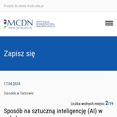
Przejdź do strony mcdn.edu.pl
Ośrodek w Krakowie
Ośrodek w Nowym Sączu
Ośrodek w Oświęcimu
Zapisz się
Ośrodek w Tarnowie
17.04.2024
Ośrodek w Tarnowie
2
Liczba wolnych miejsc
/19
Sposób na sztuczną inteligencję (AI) w