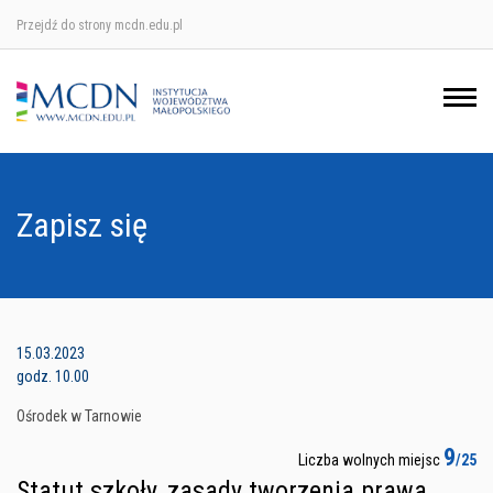
Przejdź do strony mcdn.edu.pl
Ośrodek w Krakowie
Ośrodek w Nowym Sączu
Ośrodek w Oświęcimu
Zapisz się
Ośrodek w Tarnowie
15.03.2023
godz. 10.00
Ośrodek w Tarnowie
9
Liczba wolnych miejsc
/25
Statut szkoły, zasady tworzenia prawa