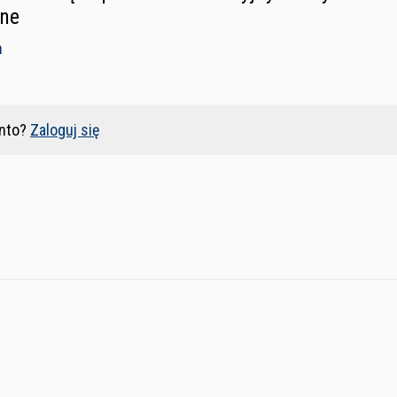
ine
n
nto?
Zaloguj się