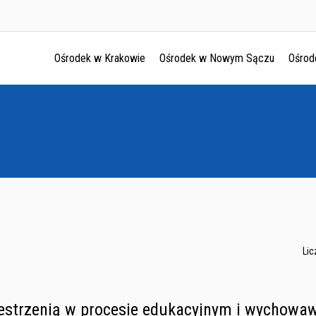
Ośrodek w Krakowie
Ośrodek w Nowym Sączu
Ośrod
Ośrodek w Krakowie
Ośrodek w Nowym Sączu
Ośrodek w Oświęcimu
Ośrodek w Tarnowie
Lic
zestrzenią w procesie edukacyjnym i wychowaw