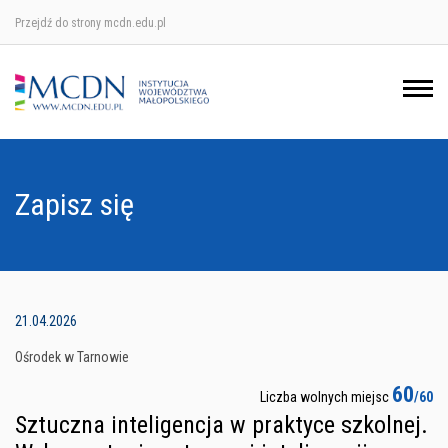
Przejdź do strony mcdn.edu.pl
Ośrodek w Krakowie
Ośrodek w Nowym Sączu
Ośrodek w Oświęcimu
Zapisz się
Ośrodek w Tarnowie
21.04.2026
Ośrodek w Tarnowie
60
Liczba wolnych miejsc
/60
Sztuczna inteligencja w praktyce szkolnej.