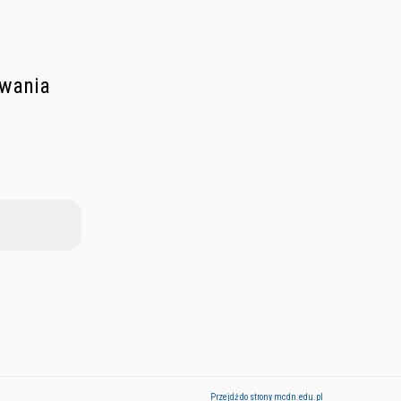
owania
Przejdź do strony mcdn.edu.pl