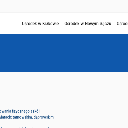
Ośrodek w Krakowie
Ośrodek w Nowym Sączu
Ośrod
Ośrodek w Krakowie
Ośrodek w Nowym Sączu
Ośrodek w Oświęcimu
Ośrodek w Tarnowie
owania fizycznego szkół
atach: tarnowskim, dąbrowskim,