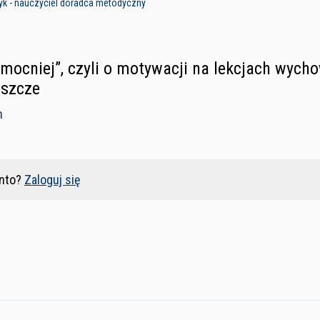
k - nauczyciel doradca metodyczny
, mocniej”, czyli o motywacji na lekcjach wych
eszcze
n
nto?
Zaloguj się