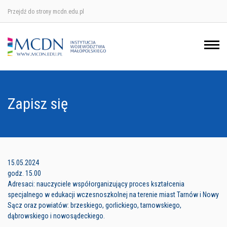
Przejdź do strony mcdn.edu.pl
Ośrodek w Krakowie
Ośrodek w Nowym Sączu
Ośrodek w Oświęcimu
Zapisz się
Ośrodek w Tarnowie
15.05.2024
godz. 15.00
Adresaci: nauczyciele współorganizujący proces kształcenia
specjalnego w edukacji wczesnoszkolnej na terenie miast Tarnów i Nowy
Sącz oraz powiatów: brzeskiego, gorlickiego, tarnowskiego,
dąbrowskiego i nowosądeckiego.