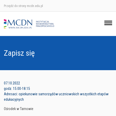
Przejdź do strony mcdn.edu.pl
Ośrodek w Krakowie
Ośrodek w Nowym Sączu
Ośrodek w Oświęcimu
Zapisz się
Ośrodek w Tarnowie
07.10.2022
godz. 15.00-18.15
Adresaci: opiekunowie samorządów uczniowskich wszystkich etapów
edukacyjnych
Ośrodek w Tarnowie