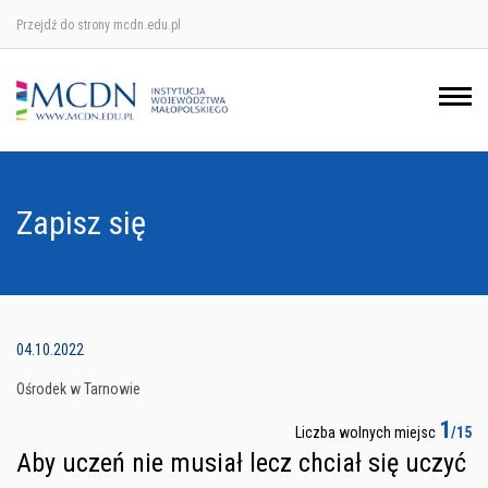
Przejdź do strony mcdn.edu.pl
Ośrodek w Krakowie
Ośrodek w Nowym Sączu
Ośrodek w Oświęcimu
Zapisz się
Ośrodek w Tarnowie
04.10.2022
Ośrodek w Tarnowie
1
Liczba wolnych miejsc
/15
Aby uczeń nie musiał lecz chciał się uczyć