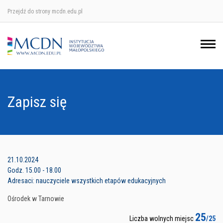
Przejdź do strony mcdn.edu.pl
Ośrodek w Krakowie
Ośrodek w Nowym Sączu
Ośrodek w Oświęcimu
Zapisz się
Ośrodek w Tarnowie
21.10.2024
Godz. 15.00 - 18.00
Adresaci: nauczyciele wszystkich etapów edukacyjnych
Ośrodek w Tarnowie
25
Liczba wolnych miejsc
/25