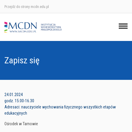
Przejdź do strony mcdn.edu.pl
Ośrodek w Krakowie
Ośrodek w Nowym Sączu
Ośrodek w Oświęcimu
Zapisz się
Ośrodek w Tarnowie
24.01.2024
godz. 15.00-16.30
Adresaci: nauczyciele wychowania fizycznego wszystkich etapów
edukacyjnych
Ośrodek w Tarnowie