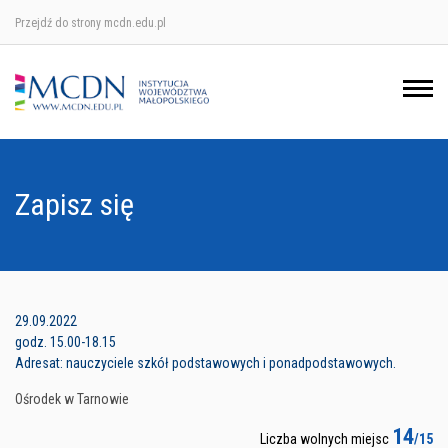
Przejdź do strony mcdn.edu.pl
Ośrodek w Krakowie
Ośrodek w Nowym Sączu
Ośrodek w Oświęcimu
Zapisz się
Ośrodek w Tarnowie
29.09.2022
godz. 15.00-18.15
Adresat: nauczyciele szkół podstawowych i ponadpodstawowych.
Ośrodek w Tarnowie
14
Liczba wolnych miejsc
/15