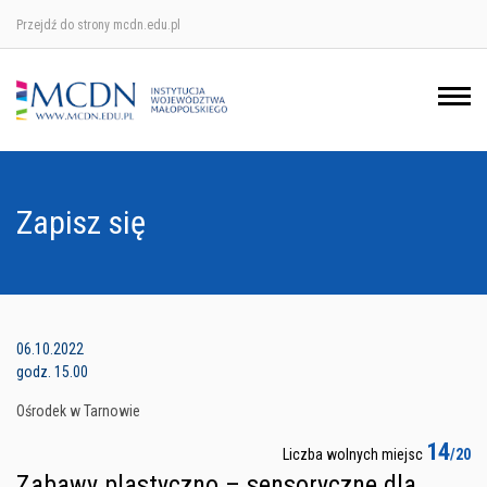
Przejdź do strony mcdn.edu.pl
Ośrodek w Krakowie
Ośrodek w Nowym Sączu
Ośrodek w Oświęcimu
Zapisz się
Ośrodek w Tarnowie
06.10.2022
godz. 15.00
Ośrodek w Tarnowie
14
Liczba wolnych miejsc
/20
Zabawy plastyczno – sensoryczne dla