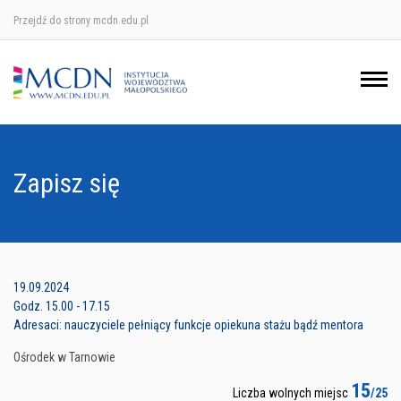
Przejdź do strony mcdn.edu.pl
Ośrodek w Krakowie
Ośrodek w Nowym Sączu
Ośrodek w Oświęcimu
Zapisz się
Ośrodek w Tarnowie
19.09.2024
Godz. 15.00 - 17.15
Adresaci: nauczyciele pełniący funkcje opiekuna stażu bądź mentora
Ośrodek w Tarnowie
15
Liczba wolnych miejsc
/25