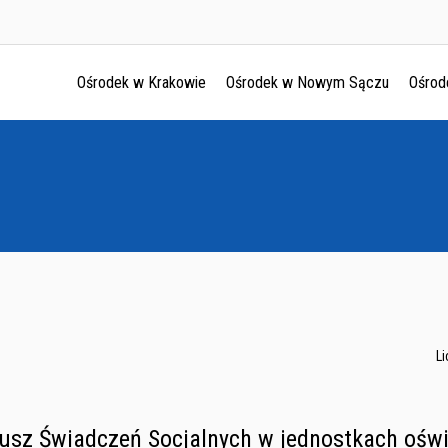
Ośrodek w Krakowie
Ośrodek w Nowym Sączu
Ośrod
Ośrodek w Krakowie
Ośrodek w Nowym Sączu
Ośrodek w Oświęcimu
Ośrodek w Tarnowie
L
usz Świadczeń Socjalnych w jednostkach ośw