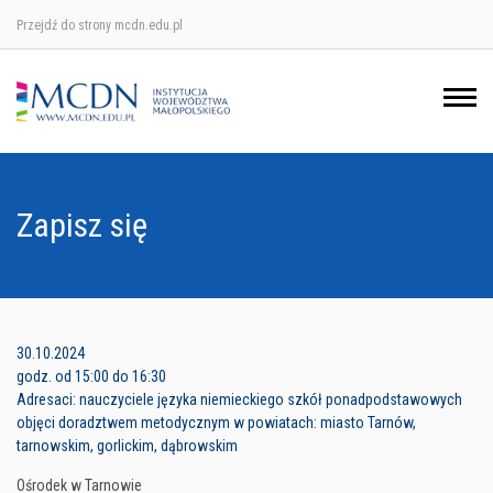
Przejdź do strony mcdn.edu.pl
Ośrodek w Krakowie
Ośrodek w Nowym Sączu
Ośrodek w Oświęcimu
Zapisz się
Ośrodek w Tarnowie
30.10.2024
godz. od 15:00 do 16:30
Adresaci: nauczyciele języka niemieckiego szkół ponadpodstawowych
objęci doradztwem metodycznym w powiatach: miasto Tarnów,
tarnowskim, gorlickim, dąbrowskim
Ośrodek w Tarnowie