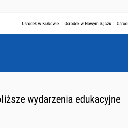
Ośrodek w Krakowie
Ośrodek w Nowym Sączu
Ośrod
Ośrodek w Krakowie
Ośrodek w Nowym Sączu
Ośrodek w Oświęcimu
Ośrodek w Tarnowie
liższe wydarzenia edukacyjne