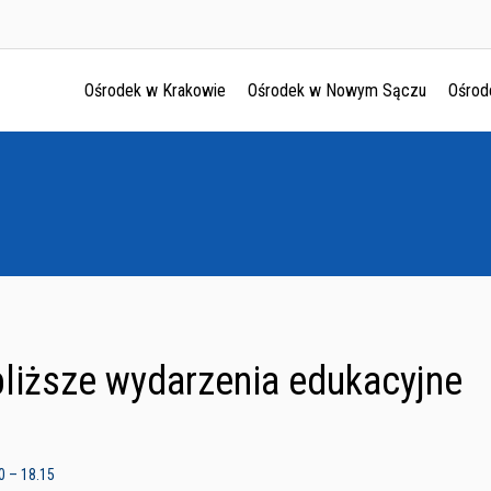
Ośrodek w Krakowie
Ośrodek w Nowym Sączu
Ośrod
Ośrodek w Krakowie
Ośrodek w Nowym Sączu
Ośrodek w Oświęcimu
Ośrodek w Tarnowie
liższe wydarzenia edukacyjne
6
0 – 18.15