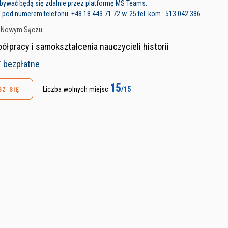
bywać będą się zdalnie przez platformę MS Teams.
 pod numerem telefonu: +48 18 443 71 72 w. 25 tel. kom.: 513 042 386
w Nowym Sączu
ółpracy i samokształcenia nauczycieli historii
/ bezpłatne
15
Liczba wolnych miejsc
/15
SZ SIĘ