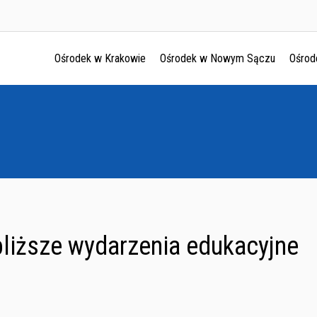
Ośrodek w Krakowie
Ośrodek w Nowym Sączu
Ośrod
Ośrodek w Krakowie
Ośrodek w Nowym Sączu
Ośrodek w Oświęcimu
Ośrodek w Tarnowie
liższe wydarzenia edukacyjne