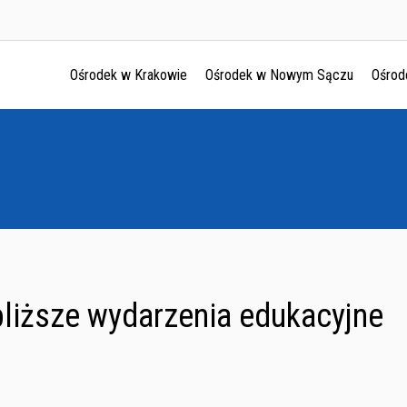
Ośrodek w Krakowie
Ośrodek w Nowym Sączu
Ośrod
Ośrodek w Krakowie
Ośrodek w Nowym Sączu
Ośrodek w Oświęcimu
Ośrodek w Tarnowie
liższe wydarzenia edukacyjne